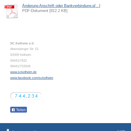
Änderung Anschrift oder Bankverbindung.p[...]
PDF-Dokument [812.2 KB]
SC Kelheim e.V.
Abensberger Str. 51
93309 Kelheim
09441/7832
09441/703548
www.sckelheim.de
www.facebook.com/sckelheim
Teilen
Login