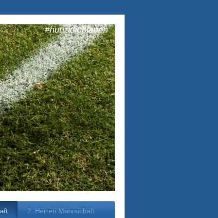
#hurradieblauen
aft
2. Herren Mannschaft