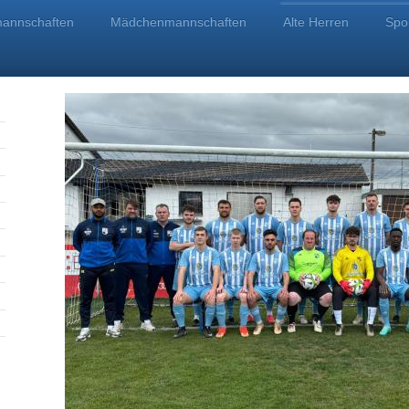
annschaften
Mädchenmannschaften
Alte Herren
Spo