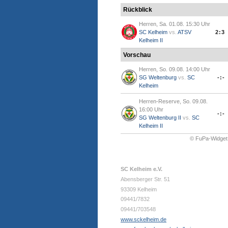
Rückblick
Herren, Sa. 01.08. 15:30 Uhr
SC Kelheim
vs.
ATSV
2:3
Kelheim II
Vorschau
Herren, So. 09.08. 14:00 Uhr
SG Weltenburg
vs.
SC
-:-
Kelheim
Herren-Reserve, So. 09.08.
16:00 Uhr
-:-
SG Weltenburg II
vs.
SC
Kelheim II
© FuPa-Widget
SC Kelheim e.V.
Abensberger Str. 51
93309 Kelheim
09441/7832
09441/703548
www.sckelheim.de