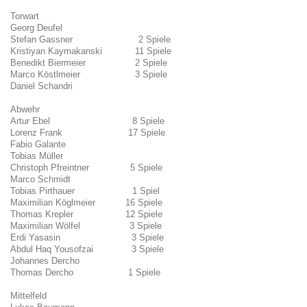
Torwart
Georg Deufel
Stefan Gassner 2 Spiele
Kristiyan Kaymakanski 11
Spiele
Benedikt Biermeier 2 Spiele
Marco Köstlmeier 3 Spiele
Daniel Schandri
Abwehr
Artur Ebel 8 Spiele
Lorenz Frank 17 Spiele
Fabio Galante
Tobias Müller
Christoph Pfreintner 5 Spiele
Marco Schmidt
Tobias Pirthauer 1 Spiel
Maximilian Köglmeier 16
Spiele
Thomas Krepler 12 Spiele
Maximilian Wölfel 3
Spiele
Erdi Yasasin 3 Spiele
Abdul Haq Yousofzai 3 Spiele
Johannes Dercho
Thomas Dercho 1 Spiele
Mittelfeld