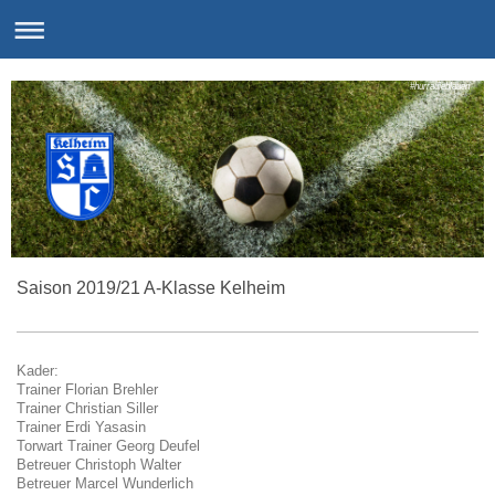
#hurradieblauen
Saison 2019/21 A-Klasse Kelheim
Kader:
Trainer Florian Brehler
Trainer Christian Siller
Trainer Erdi Yasasin
Torwart Trainer Georg Deufel
Betreuer Christoph Walter
Betreuer Marcel Wunderlich