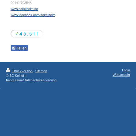
09441/703548
www.sckelheim.de
www.facebook.com/sckelheim
Teilen
Login
Druckversion
|
Sitemap
Webansicht
© SC Kelheim
Impressum/Datenschutzerklärung