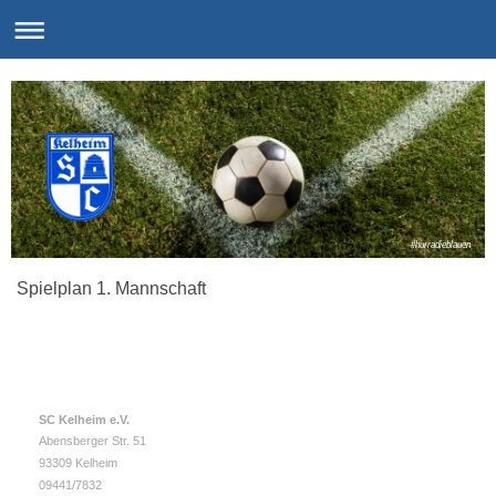
#hurradieblauen
Spielplan 1. Mannschaft
SC Kelheim e.V.
Abensberger Str. 51
93309 Kelheim
09441/7832